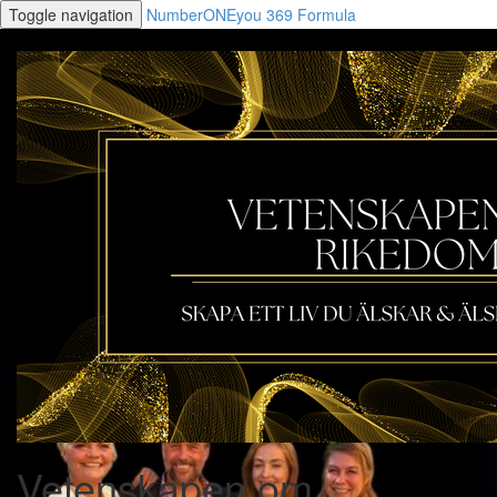
Toggle navigation
NumberONEyou 369 Formula
Vetenskapen om